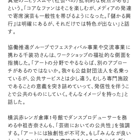
真逆のニヒリズムや（社会への）批判的な視点がある」
という。「コアなファンはそこを楽しむが、メディアの発達
で寄席演芸も一般性を帯びるようになった。『儲かる興
行』は明確にあるが、それだけでは特色が出ない」と話
す。
協働推進グループでフェスティバル事業や交流事業に
携わる千装功さんは、ワークショップの福祉的な側面を
指摘した。「アートの分野でやるならば、別のアプロー
チがあるのではないか。我々も公益財団法人を名乗っ
ているが、公共サービスとは少し違う。むしろ専門施設
であることの意義を突き詰めていって、発信性を伴うこ
とで公共のものにしていく。そんなイメージを持った」と
話した。
横浜赤レンガ倉庫1号館でダンスプロデューサーを務
める中祖杏奈さんも、「芸術においての公共性」を強調
する。「アートには独創性が不可欠。もし『みんなが良い