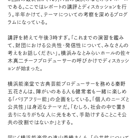
である。ここではレポートの講評とディスカッションを行
う。半年かけて、テーマについての考察を深めるプログ
ラムになっている。
講評を終えて午後３時すぎ。「これまでの演習を鑑み
て、財団における公共性・発信性について、みなさんの
考えをお話しください」。横浜みなとみらいホールの佐々
木真二チーフプロデューサーの呼びかけでディスカッシ
ョンが始まった。
横浜能楽堂で古典芸能プロデューサーを務める秦野
五花さんは、障がいのある人も健常者も一緒に楽しめ
る「バリアフリー能」の企画をしている。「個人のニーズと
公共性」は身近なテーマだ。「むしろ、社会の中で置き
去りになりがちな人に光をあて、手助けすることこそ公
共の役割ではないか」とする。
同じく横浜能楽堂の遠山香織さんも、「公共性について