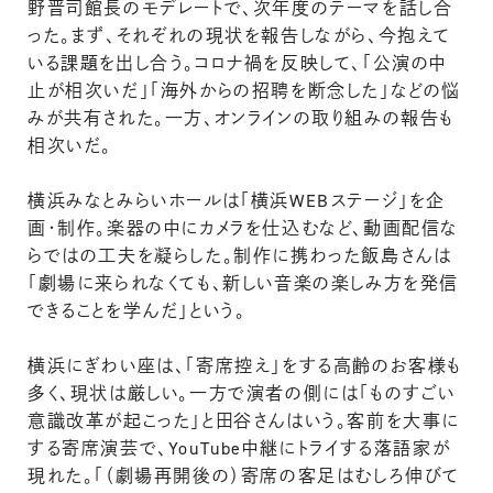
野晋司館長のモデレートで、次年度のテーマを話し合
った。まず、それぞれの現状を報告しながら、今抱えて
いる課題を出し合う。コロナ禍を反映して、「公演の中
止が相次いだ」「海外からの招聘を断念した」などの悩
みが共有された。一方、オンラインの取り組みの報告も
相次いだ。
横浜みなとみらいホールは「横浜WEBステージ」を企
画・制作。楽器の中にカメラを仕込むなど、動画配信な
らではの工夫を凝らした。制作に携わった飯島さんは
「劇場に来られなくても、新しい音楽の楽しみ方を発信
できることを学んだ」という。
横浜にぎわい座は、「寄席控え」をする高齢のお客様も
多く、現状は厳しい。一方で演者の側には「ものすごい
意識改革が起こった」と田谷さんはいう。客前を大事に
する寄席演芸で、YouTube中継にトライする落語家が
現れた。「（劇場再開後の）寄席の客足はむしろ伸びて