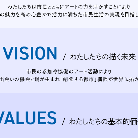
わたしたちは市民とともに
アートの力を活かすことにより
の魅力を高め
心豊かで活力に満ちた
市民生活の実現を目指
VISION
わたしたちの描く未来
市民の参加や協働のアート活動により
出会いの機会と場が生まれ
「創発する都市」横浜が
世界に拓
VALUES
わたしたちの基本的価