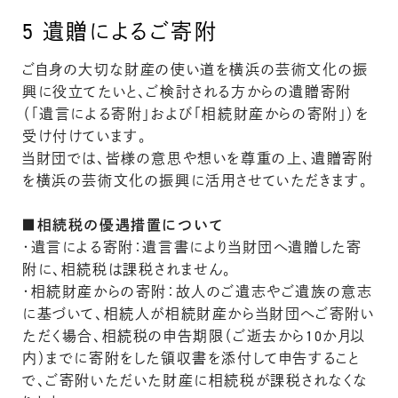
5
遺贈によるご寄附
ご自身の大切な財産の使い道を横浜の芸術文化の振
興に役立てたいと、ご検討される方からの遺贈寄附
（「遺言による寄附」および「相続財産からの寄附」）を
受け付けています。
当財団では、皆様の意思や想いを尊重の上、遺贈寄附
を横浜の芸術文化の振興に活用させていただきます。
■相続税の優遇措置について
・遺言による寄附：遺言書により当財団へ遺贈した寄
附に、相続税は課税されません。
・相続財産からの寄附：故人のご遺志やご遺族の意志
に基づいて、相続人が相続財産から当財団へご寄附い
ただく場合、相続税の申告期限（ご逝去から10か月以
内）までに寄附をした領収書を添付して申告すること
で、ご寄附いただいた財産に相続税が課税されなくな