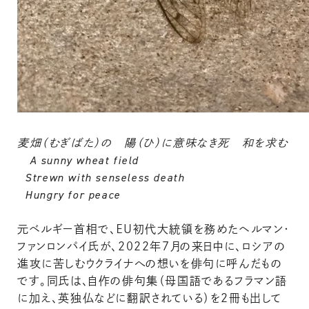
麦畑（むぎばた）の 陽（ひ）に意味なき死 和を求む
A sunny wheat field
Strewn with senseless death
Hungry for peace
元ベルギー首相で、ＥＵ初代大統領を務めたヘルマン・
ファンロンパイ氏が、２０２２年７月の来日中に、ロシアの
進攻に苦しむウクライナへの想いを俳句に呼んだもの
です。同氏は、自作の俳句集（母国語であるフラマン語
に加え、英独仏などに翻訳されている）を２冊も出して