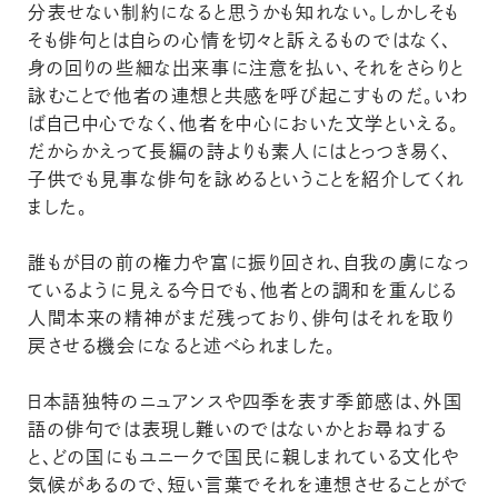
分表せない制約になると思うかも知れない。しかしそも
そも俳句とは自らの心情を切々と訴えるものではなく、
身の回りの些細な出来事に注意を払い、それをさらりと
詠むことで他者の連想と共感を呼び起こすものだ。いわ
ば自己中心でなく、他者を中心においた文学といえる。
だからかえって長編の詩よりも素人にはとっつき易く、
子供でも見事な俳句を詠めるということを紹介してくれ
ました。
誰もが目の前の権力や富に振り回され、自我の虜になっ
ているように見える今日でも、他者との調和を重んじる
人間本来の精神がまだ残っており、俳句はそれを取り
戻させる機会になると述べられました。
日本語独特のニュアンスや四季を表す季節感は、外国
語の俳句では表現し難いのではないかとお尋ねする
と、どの国にもユニークで国民に親しまれている文化や
気候があるので、短い言葉でそれを連想させることがで