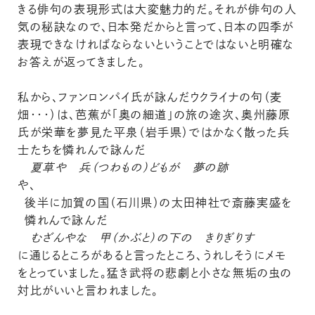
きる俳句の表現形式は大変魅力的だ。それが俳句の人
気の秘訣なので、日本発だからと言って、日本の四季が
表現できなければならないということではないと明確な
お答えが返ってきました。
私から、ファンロンパイ氏が詠んだウクライナの句（麦
畑・・・）は、芭蕉が「奥の細道」の旅の途次、奥州藤原
氏が栄華を夢見た平泉（岩手県）ではかなく散った兵
士たちを憐れんで詠んだ
夏草や 兵（つわもの）どもが 夢の跡
や、
後半に加賀の国（石川県）の太田神社で斎藤実盛を
憐れんで詠んだ
むざんやな 甲（かぶと）の下の きりぎりす
に通じるところがあると言ったところ、うれしそうにメモ
をとっていました。猛き武将の悲劇と小さな無垢の虫の
対比がいいと言われました。