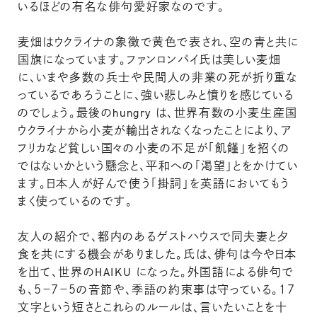
いるほどの有名な俳句愛好家なのです。
麦畑はウクライナの象徴で黄色で表され、空の青と共に
国旗になっています。ファンロンパイ氏は美しい麦畑
に、いまや多数の兵士や民間人の非業の死が折り重な
っているであろうことに、強い悲しみと憤りを感じている
のでしょう。最後のhungry は、世界有数の小麦生産国
ウクライナから小麦が輸出されなくなったことにより、ア
フリカなど貧しい国々の小麦の不足が「飢饉」を招くの
ではないかという懸念と、平和への「渇望」とをかけてい
ます。日本人が好んで使う「掛詞」を英語においてもう
まく使っているのです。
友人の紹介で、都内のあるゲストハウスで同夫妻と夕
食を共にする機会がありました。氏は、俳句は今や日本
を出て、世界のHAIKU になった。外国語による俳句で
も、５－７－５の音節や、季語の約束事は守っている。１７
文字という短さとこれらのルールは、言いたいことを十