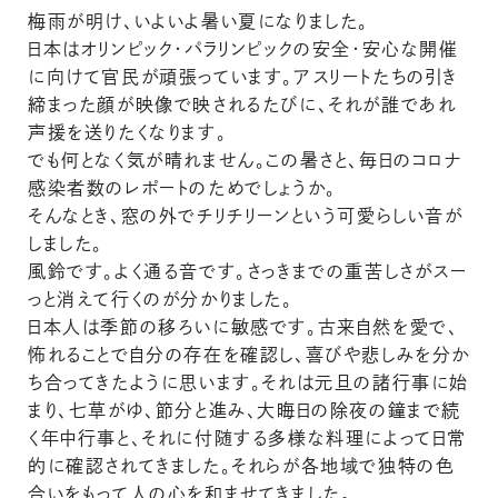
梅雨が明け、いよいよ暑い夏になりました。
日本はオリンピック・パラリンピックの安全・安心な開催
に向けて官民が頑張っています。アスリートたちの引き
締まった顔が映像で映されるたびに、それが誰であれ
声援を送りたくなります。
でも何となく気が晴れません。この暑さと、毎日のコロナ
感染者数のレポートのためでしょうか。
そんなとき、窓の外でチリチリーンという可愛らしい音が
しました。
風鈴です。よく通る音です。さっきまでの重苦しさがスー
っと消えて行くのが分かりました。
日本人は季節の移ろいに敏感です。古来自然を愛で、
怖れることで自分の存在を確認し、喜びや悲しみを分か
ち合ってきたように思います。それは元旦の諸行事に始
まり、七草がゆ、節分と進み、大晦日の除夜の鐘まで続
く年中行事と、それに付随する多様な料理によって日常
的に確認されてきました。それらが各地域で独特の色
合いをもって人の心を和ませてきました。