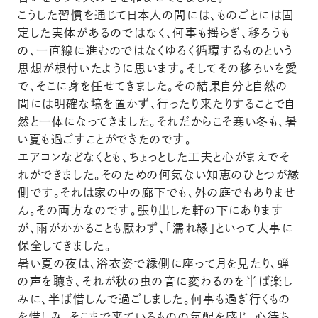
こうした習慣を通じて日本人の間には、ものごとには固
定した実体があるのではなく、何事も揺らぎ、移ろうも
の、一直線に進むのではなくゆるく循環するものという
思想が根付いたように思います。そしてその移ろいを愛
で、そこに身を任せてきました。その結果自分と自然の
間には明確な境を置かず、行ったり来たりすることで自
然と一体になってきました。それだからこそ寒い冬も、暑
い夏も過ごすことができたのです。
エアコンなどなくとも、ちょっとした工夫と心がまえでそ
れができました。そのための何気ない知恵のひとつが縁
側です。それは家の中の廊下でも、外の庭でもありませ
ん。その両方なのです。張り出した軒の下にあります
が、雨がかかることも厭わず、「濡れ縁」といって大事に
保全してきました。
暑い夏の夜は、浴衣姿で縁側に座って月を見たり、蝉
の声を聴き、それが秋の虫の音に変わるのを半ば楽し
みに、半ば惜しんで過ごしました。何事も過ぎ行くもの
を惜しみ、そこまで来ているものの気配を感じ、心待ち