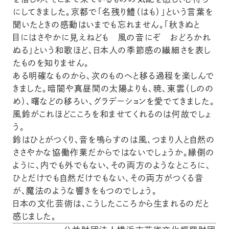
にしてきました。京都で「名残り鱧（はも）」という言葉を
聞いたときの感動はいまでも忘れません。「秋きぬと
目にはさやかに見えねども 風の音にぞ おどろかれ
ぬる」という和歌ほど、日本人の季節感の繊細さを表し
たものを知りません。
ある明確なものから、次のものへと移る過程を楽しんで
きました。暗闇や真昼間の太陽よりも、暁、東雲（しのの
め）、曙などの移ろい、グラデーションを愛でてきました。
風鈴がこれほどこころを和ませてくれるのは何故でしょ
う。
鈴はひとがつくり、音を鳴らすのは風、つまり人と自然の
ささやかな協働作業だからではないでしょうか。縁側の
ように、内でも外でもない、その両方のようなところに、
ひとだけでも自然だけでもない、その両方がつくる音
が、魔法のような響きをもつのでしょう。
日本の文化芸術は、こうしたこころから生まれるのだと
感じました。