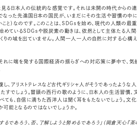
と見る日本人の伝統的な感覚です。それは未開の時代からの連
なった先進国日本の国民が、いまだにその生活や習慣の中にし
いこと）なのです。このことは、ＳＤＧｓを始め、現代の人類の
始めているＳＤＧｓや脱炭素の動きは、依然として主体たる人
」づくりの域を出ていません。人間一人一人の自然に対する心構
それに端を発する国際経済の揺らぎへの対応策に夢中で、気候
。
復し、アリストテレスなど古代ギリシャ人がそうであったような
たすでしょう。冒頭の西行の歌のように、日本人の生活習慣、
べても、自信に満ちた西洋人は聞く耳をもたないでしょう。文化
か可能となるのではないでしょうか。
るであろう、否、了解しようと努めるであろう」
（岡倉天心『茶