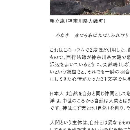
鴫立庵（神奈川県大磯町）
心なき 身にもあはれはしられけり
これはこのコラムで２度ほど引用した、
もので、西行法師が神奈川県大磯で歌
沢辺を歩いているときに、突然鴫（し
いという謙虚さと、それでも一瞬の羽
にしてきた心情がたった３１文字で見
日本人は自然を自分と同じ仲間として
洋は、中世のころから自然は人間とは
です。神はまず天と地（自然）を創り、
人間という主体は、自分とは異なるも
してそれを確認するという過程を経て