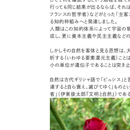
行っても同じ結果が出るならば、それ
フランスの哲学者）などがとった「主
る知的枠組みへと発達しました。
人類はこの知的体系によって宇宙の物
成し、更に資本主義や民主主義などの
しかしその自然を客体と見る思想は、
析する（いわゆる要素還元主義）こと
小の単位が遺伝子であることは突き止
自然は古代ギリシャ語で「ピュシス」と
達すると自ら衰え、滅びてゆく」ものと
者」（伊東俊太郎『文明と自然』）であ