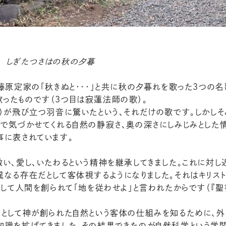
 しぎたつさはの秋の夕暮
藤原定家の「秋きぬと・・・」と共に秋の夕暮れを歌った３つの名
ったものです（３つ目は寂蓮法師の歌）。
ぎ）が飛び立つ羽音に驚いたという、それだけの歌です。しかし
音で気づかせてくれる自然の静寂さ、奥の深さにしみじみとした
事に表されています。
敬い、愛し、いたわるという精神を継承してきました。これに対
異なる存在だとして客体視するようになりました。それはキリス
そして人間を創られて「地を従わせよ」と言われたからです（『聖
のとして神が創られた自然という客体の仕組みを知るために、外
知識を拡げてきました。その結果できたのが自然科学という学