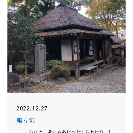
2022.12.27
鴫立沢
心なき 身にもあはれはしられけり し